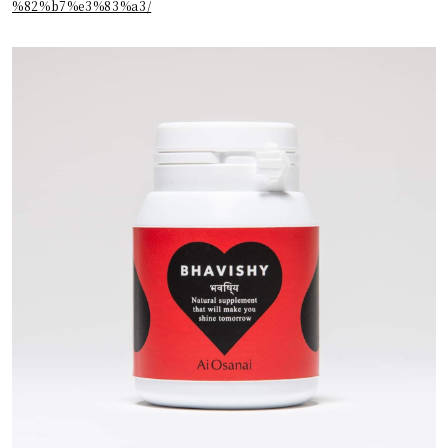
%82%b7%e3%83%a3/