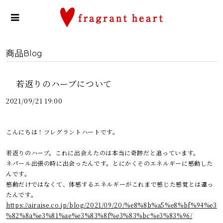
商品Blog
若返りのハーブについて
2021/09/21 19:00
こんにちは！フレグラントハートです。
若返りのハーブ。これに出会えたのは本当に奇跡だと追っています。
ネパール出張の時に出会ったんです。とにかくそのエネルギーに感動した
んです。
感動だけではなくて、体感するエネルギーがこれまで感じた感覚とは違っ
たんです。
https://airaise.co.jp/blog/2021/09/20/%e8%8b%a5%e8%bf%94%e3
%82%8a%e3%81%ae%e3%83%8f%e3%83%bc%e3%83%96/