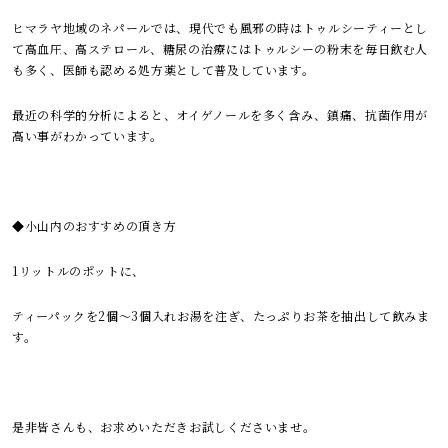
ヒマラヤ地域のネパールでは、現代でも風邪の時はトゥルシーティーとし
て高血圧、高ステロール、糖尿の治療にはトゥルシーの粉末を毎日飲む人
も多く、医師も認める処方薬として普及しています。
最近の科学的分析によると、オイゲノールを多く含み、鎮痛、抗菌作用が
高い事がわかっています。
◆小山内のおすすめの頂き方
1リットルのポットに、
ティーパックを2個〜3個入れお湯を注ぎ、たっぷりお茶を抽出して飲みま
す。
是非皆さんも、お求めいただきお試しくださいませ。